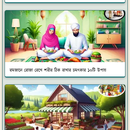
রমজানে রোজা রেখে শরীর ঠিক রাখার চমৎকার ১০টি উপায়