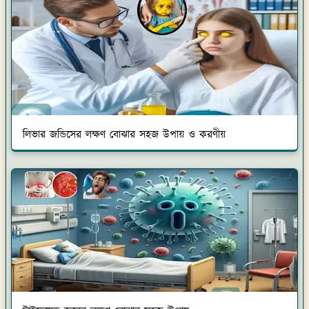
লিভার জন্ডিসের লক্ষণ বোঝার সহজ উপায় ও করণীয়
টাইফয়েড জ্বরের লক্ষণ বোঝার সহজ উপায়