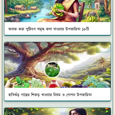
অবাক করা পুষ্টিগুণ সমৃদ্ধ কলা খাওয়ার উপকারিতা ১৮টি
হাতিশুঁড় গাছের শিকড় খাওয়ার নিয়ম ও গোপন উপকারিতা