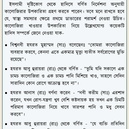
ইসলামী দৃষ্টিকোণ থেকে হাদিসে বর্ণিত নির্দেশনা অনুযায়ী
কালোজিরার উপকারিতা গ্রহণ করতে পারেন। তবে মনে রাখতে হবে
যে, স্বাস্থ্য সমস্যার ক্ষেত্রে প্রথমে ডাক্তারের পরামর্শ নেওয়া উচিত।
কালোজিরা খাওয়ার উপকারিতা নিয়ে উল্লেখযোগ্য কয়েকটি
হাদিস সম্পর্কে জেনে নেওয়া যাক-
বিশ্বনবী হযরত মুহাম্মদ (সাঃ) বলেছেনঃ
“তোমরা কালোজিরা
ব্যবহার করবে, কেননা এতে একমাত্র মৃত্যু ব্যতীত সর্বরোগের মুক্তি
রয়েছে”।
হযরত আবু হুরায়রা (রাঃ) থেকে বর্ণিত -
”তুমি যদি সকালে এক
চামচ কালোজিরা ও এক চামচ পানি মিশিয়ে খাও, তাহলে সেদিন
সারাদিন কোন রোগে আক্রান্ত হবে না”।
হযরত আনাস (রাঃ) বর্ণনা করেন -
“নবী করীম (সাঃ) এরশাদ
করেন, যখন রোগ-যন্ত্রণা খুব বেশি কষ্টদায়ক হয় তখন এক চিমটি
পরিমাণ কালোজিরা নিয়ে খাবে তারপর পানি ও মধু সেবন
করবে”।
হযরত আবু হুরায়রা (রাঃ) থেকে বর্ণিত - ”
যে ব্যক্তি প্রতিদিন