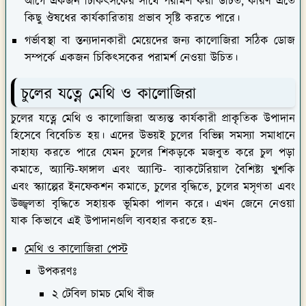
আগে একজন চিকিৎসকের সাথে পরামর্শ করা উচিত, কারণ এতে
কিছু ঔষধের কার্যকারিতায় প্রভাব সৃষ্টি করতে পারে।
গর্ভাবস্থা বা স্তন্যদানকারী মেয়েদের জন্য কালোজিরা সঠিক ডোজ
সম্পর্কে একজন চিকিৎসকের পরামর্শ নেওয়া উচিত।
চুলের যত্নে মেথি ও কালোজিরা
চুলের যত্নে মেথি ও কালোজিরা অত্যন্ত কার্যকারী প্রাকৃতিক উপাদান
হিসেবে বিবেচিত হয়। এদের উভয়ই চুলের বিভিন্ন সমস্যা সমাধানে
সাহায্য করতে পারে যেমন চুলের শিকড়কে মজবুত করে চুল পড়া
কমাতে, অ্যান্টি-ফাঙ্গাল এবং অ্যান্টি- ব্যাকটেরিয়াল বৈশিষ্ট্য খুশকি
এবং স্ক্যাল্পের ইনফেকশন কমাতে, চুলের বৃদ্ধিতে, চুলের মসৃণতা এবং
উজ্জ্বলতা বৃদ্ধিতে সহায়ক ভূমিকা পালন করে। এখন জেনে নেওয়া
যাক কিভাবে এই উপাদানগুলি ব্যবহার করতে হয়-
মেথি ও কালোজিরা পেস্ট
উপকরণঃ
২ টেবিল চামচ মেথি বীজ