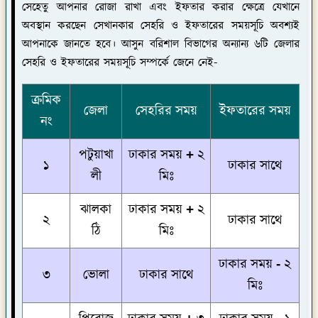
সেহেতু আপনার রোজা রাখা এবং ইফতার করার ক্ষেত্রে যেখানে
অবস্থান করছেন সেখানকার সেহরি ও ইফতারের সময়সূচি অবশ্যই
আপনাকে জানতে হবে। আসুন বরিশাল বিভাগের অন্যান্য ৬টি জেলার
সেহরি ও ইফতারের সময়সূচি সম্পর্কে জেনে নেই-
ক্রমিক
জেলা
সেহরির সময়
ইফতারের সময়
নং
পটুয়াখা
ঢাকার সময় + ২
১
ঢাকার সাথে
লী
মিঃ
ঝালকা
ঢাকার সময় + ২
২
ঢাকার সাথে
ঠি
মিঃ
ঢাকার সময় - ২
৩
ভোলা
ঢাকার সাথে
মিঃ