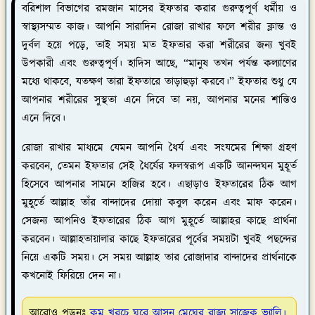
বরিশাল বিভাগের রমজান মাসের ইফতার করার গুরুত্বপূর্ণ ধর্মীয় ও
স্বাস্থ্যসম্মত কাজ। আপনি সারাদিন রোজা রাখার ফলে শরীর ক্লান্ত ও
দুর্বল হয়ে পড়ে, তাই সময় মত ইফতার করা শরীরের জন্য খুবই
উপকারী এবং গুরুত্বপূর্ণ। হাদিস আছে, “মানুষ তখন পর্যন্ত কল্যাণের
মধ্যে থাকবে, যতক্ষণ তারা ইফতারে তাড়াহুড়া করবে।” ইফতার শুধু যে
আপনার শরীরের সুস্থতা এনে দিবে তা নয়, আপনার মনের শান্তিও
এনে দিবে।
রোজা রাখার মাধ্যমে যেমন আপনি ধৈর্য এবং সংযমের শিক্ষা গ্রহণ
করবেন, তেমন ইফতার সেই ধৈর্যের ফলস্বরূপ একটি আনন্দঘন মুহূর্ত
হিসেবে আপনার সামনে হাজির হবে। এছাড়াও ইফতারের ঠিক আগ
মুহূর্তে আল্লাহ তাঁর বান্দাদের দোয়া কবুল করেন এবং মাফ করেন।
সেজন্য আপনিও ইফতারের ঠিক আগ মুহূর্তে আল্লাহর কাছে প্রার্থনা
করবেন। আল্লাহতায়ালার কাছে ইফতারের পূর্বের সময়টা খুবই পছন্দের
নিয়ে একটি সময়। সে সময় আল্লাহ তার রোজাদার বান্দাদের প্রার্থনাকে
কখনোই ফিরিয়ে দেন না।
আরোও পড়ুনঃ
কম খরচে ঘুরে আসুন মেঘের রাজ্য সাজেক ভ্যালি।