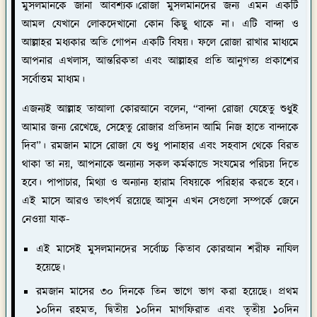
মুসলমানকে জানা আবশ্যক।রোজা মুসলমানদের জন্য এমন একটি
আমল যেখানে লোকদেখানো কোন কিছু থাকে না। এটি বান্দা ও
আল্লাহর মধ্যকার অতি গোপন একটি বিষয়। ফলে রোজা রাখার মাধ্যমে
আপনার এখলাস, আন্তরিকতা এবং আল্লাহর প্রতি আনুগত্য প্রকাশের
সর্বোত্তম মাধ্যম।
এজন্যই আল্লাহ তাআলা কোরআনে বলেন, “বান্দা রোজা যেহেতু শুধুই
আমার জন্য রেখেছে, সেহেতু রোজার প্রতিদান আমি নিজ হাতে বান্দাকে
দিব”। রমজান মাসে রোজা যে শুধু পানাহার এবং সহবাস থেকে বিরত
থাকা তা নয়, আপনাকে অন্যান্য সকল কর্মকান্ডে সংযমের পরিচয় দিতে
হবে। পাপাচার, মিথ্যা ও অন্যান্য হারাম বিষয়কে পরিহার করতে হবে।
এই মাসে আরও তাৎপর্য রয়েছে আসুন এখন সেগুলো সম্পর্কে জেনে
নেওয়া যাক-
এই মাসেই মুসলমানদের সর্বোচ্চ কিতাব কোরআন শরীফ নাযিল
হয়েছে।
রমজান মাসের ৩০ দিনকে তিন ভাগে ভাগ করা হয়েছে। প্রথম
১০দিন রহমত, দ্বিতীয় ১০দিন মাগফিরাত এবং তৃতীয় ১০দিন